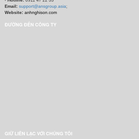
Email:
support@ansgroup.asia
;
Website:
anhnghison.com
ĐƯỜNG ĐẾN CÔNG TY
GIỮ LIÊN LẠC VỚI CHÚNG TÔI