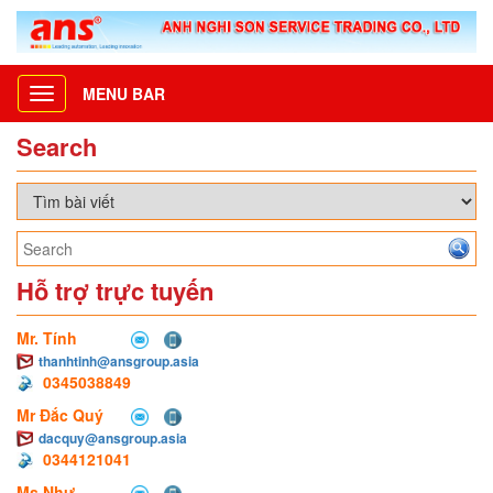
MENU BAR
Toggle
navigation
Search
Hỗ trợ trực tuyến
Mr. Tính
thanhtinh@ansgroup.asia
0345038849
Mr Đắc Quý
dacquy@ansgroup.asia
0344121041
Ms Như