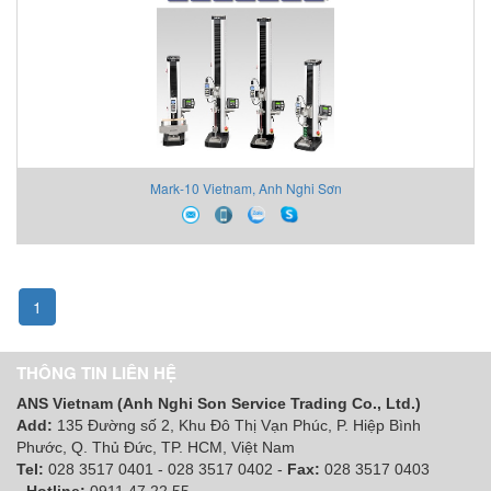
Mark-10 Vietnam, Anh Nghi Sơn
1
THÔNG TIN LIÊN HỆ
ANS Vietnam (Anh Nghi Son Service Trading Co., Ltd.)
Add:
135 Đường số 2, Khu Đô Thị Vạn Phúc, P. Hiệp Bình
Phước, Q. Thủ Đức, TP. HCM
, Việt Nam
Tel:
028 3517 0401 - 028 3517 0402 -
Fax:
028 3517 0403
-
Hotline:
0911 47 22 55