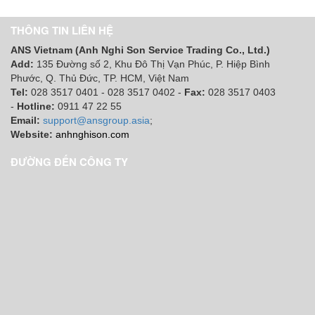
THÔNG TIN LIÊN HỆ
ANS Vietnam (Anh Nghi Son Service Trading Co., Ltd.)
Add:
135 Đường số 2, Khu Đô Thị Vạn Phúc, P. Hiệp Bình
Phước, Q. Thủ Đức, TP. HCM
, Việt Nam
Tel:
028 3517 0401 - 028 3517 0402 -
Fax:
028 3517 0403
-
Hotline:
0911 47 22 55
Email:
support@ansgroup.asia
;
Website:
anhnghison.com
ĐƯỜNG ĐẾN CÔNG TY