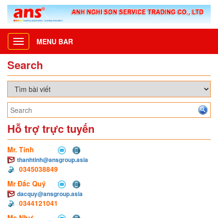
MENU BAR
Toggle
navigation
Search
Hỗ trợ trực tuyến
Mr. Tính
thanhtinh@ansgroup.asia
0345038849
Mr Đắc Quý
dacquy@ansgroup.asia
0344121041
Ms Như