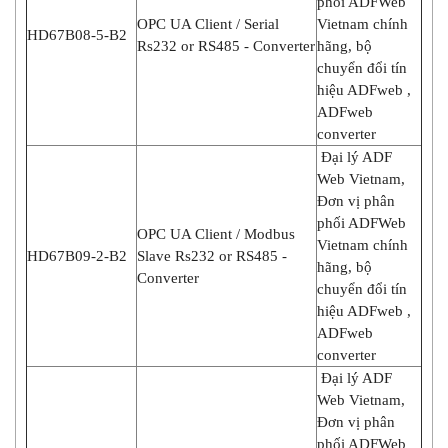
phối ADFWeb
OPC UA Client / Serial
Vietnam chính
HD67B08-5-B2
Rs232 or RS485 - Converter
hãng, bộ
chuyển đổi tín
hiệu ADFweb ,
ADFweb
converter
Đại lý ADF
Web Vietnam,
Đơn vị phân
phối ADFWeb
OPC UA Client / Modbus
Vietnam chính
HD67B09-2-B2
Slave Rs232 or RS485 -
hãng, bộ
Converter
chuyển đổi tín
hiệu ADFweb ,
ADFweb
converter
Đại lý ADF
Web Vietnam,
Đơn vị phân
phối ADFWeb