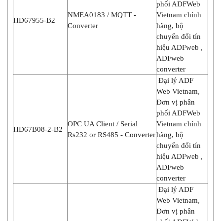
phối ADFWeb
NMEA0183 / MQTT -
Vietnam chính
HD67955-B2
Converter
hãng, bộ
chuyển đổi tín
hiệu ADFweb ,
ADFweb
converter
Đại lý ADF
Web Vietnam,
Đơn vị phân
phối ADFWeb
OPC UA Client / Serial
Vietnam chính
HD67B08-2-B2
Rs232 or RS485 - Converter
hãng, bộ
chuyển đổi tín
hiệu ADFweb ,
ADFweb
converter
Đại lý ADF
Web Vietnam,
Đơn vị phân