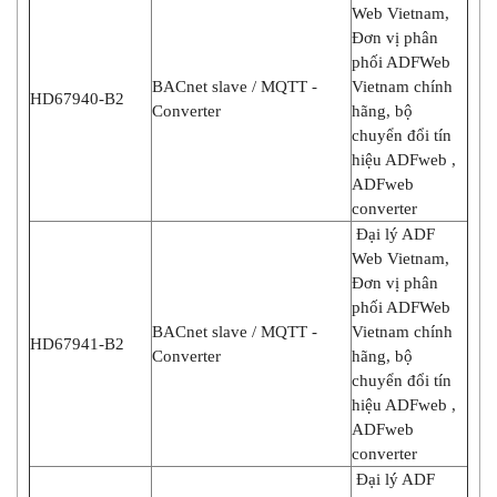
Web Vietnam,
Đơn vị phân
phối ADFWeb
BACnet slave / MQTT -
Vietnam chính
HD67940-B2
Converter
hãng, bộ
chuyển đổi tín
hiệu ADFweb ,
ADFweb
converter
Đại lý ADF
Web Vietnam,
Đơn vị phân
phối ADFWeb
BACnet slave / MQTT -
Vietnam chính
HD67941-B2
Converter
hãng, bộ
chuyển đổi tín
hiệu ADFweb ,
ADFweb
converter
Đại lý ADF