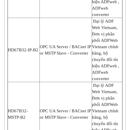
hiệu ADFweb ,
ADFweb
converter
Đại lý ADF
Web Vietnam,
Đơn vị phân
phối ADFWeb
OPC UA Server / BACnet IP
Vietnam chính
HD67B32-IP-B2
or MSTP Slave - Converter
hãng, bộ
chuyển đổi tín
hiệu ADFweb ,
ADFweb
converter
Đại lý ADF
Web Vietnam,
Đơn vị phân
phối ADFWeb
HD67B32-
OPC UA Server / BACnet IP
Vietnam chính
MSTP-B2
or MSTP Slave - Converter
hãng, bộ
chuyển đổi tín
hiệu ADFweb ,