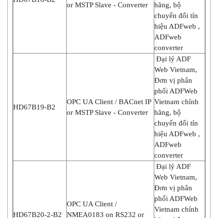
or MSTP Slave - Converter
hãng, bộ
chuyển đổi tín
hiệu ADFweb ,
ADFweb
converter
Đại lý ADF
Web Vietnam,
Đơn vị phân
phối ADFWeb
OPC UA Client / BACnet IP
Vietnam chính
HD67B19-B2
or MSTP Slave - Converter
hãng, bộ
chuyển đổi tín
hiệu ADFweb ,
ADFweb
converter
Đại lý ADF
Web Vietnam,
Đơn vị phân
phối ADFWeb
OPC UA Client /
Vietnam chính
HD67B20-2-B2
NMEA0183 on RS232 or