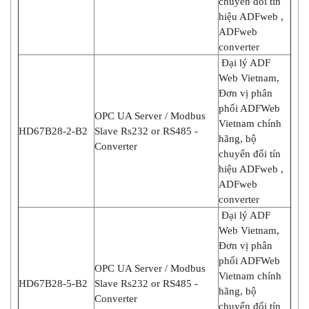
chuyển đổi tín
hiệu ADFweb ,
ADFweb
converter
Đại lý ADF
Web Vietnam,
Đơn vị phân
phối ADFWeb
OPC UA Server / Modbus
Vietnam chính
HD67B28-2-B2
Slave Rs232 or RS485 -
hãng, bộ
Converter
chuyển đổi tín
hiệu ADFweb ,
ADFweb
converter
Đại lý ADF
Web Vietnam,
Đơn vị phân
phối ADFWeb
OPC UA Server / Modbus
Vietnam chính
HD67B28-5-B2
Slave Rs232 or RS485 -
hãng, bộ
Converter
chuyển đổi tín