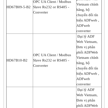
OPC UA Client / Modbus
Vietnam chính
HD67B09-5-B2
Slave Rs232 or RS485 -
hãng, bộ
Converter
chuyển đổi tín
hiệu ADFweb ,
ADFweb
converter
Đại lý ADF
Web Vietnam,
Đơn vị phân
phối ADFWeb
OPC UA Client / Modbus
Vietnam chính
HD67B10-B2
Slave Rs232 or RS485 -
hãng, bộ
Converter
chuyển đổi tín
hiệu ADFweb ,
ADFweb
converter
Đại lý ADF
Web Vietnam,
Đơn vị phân
phối ADFWeb