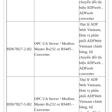
chuyển đổi tín
hiệu ADFweb ,
ADFweb
converter
Đại lý ADF
Web Vietnam,
Đơn vị phân
phối ADFWeb
OPC UA Server / Modbus
Vietnam chính
HD67B27-2-B2
Master Rs232 or RS485 -
hãng, bộ
Converter
chuyển đổi tín
hiệu ADFweb ,
ADFweb
converter
Đại lý ADF
Web Vietnam,
Đơn vị phân
phối ADFWeb
OPC UA Server / Modbus
Vietnam chính
HD67B27-5-B2
Master Rs232 or RS485 -
hãng, bộ
Converter