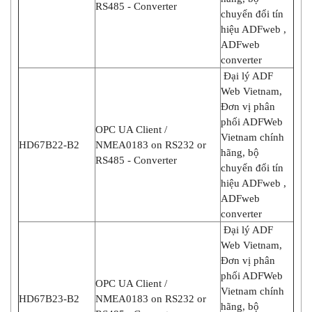
RS485 - Converter
chuyển đổi tín
hiệu ADFweb ,
ADFweb
converter
Đại lý ADF
Web Vietnam,
Đơn vị phân
phối ADFWeb
OPC UA Client /
Vietnam chính
HD67B22-B2
NMEA0183 on RS232 or
hãng, bộ
RS485 - Converter
chuyển đổi tín
hiệu ADFweb ,
ADFweb
converter
Đại lý ADF
Web Vietnam,
Đơn vị phân
phối ADFWeb
OPC UA Client /
Vietnam chính
HD67B23-B2
NMEA0183 on RS232 or
hãng, bộ