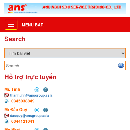
MENU BAR
Toggle
navigation
Search
Hỗ trợ trực tuyến
Mr. Tính
thanhtinh@ansgroup.asia
0345038849
Mr Đắc Quý
dacquy@ansgroup.asia
0344121041
Ms Như