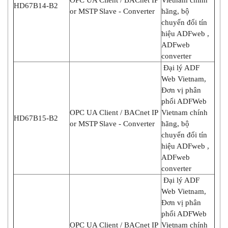
HD67B14-B2
or MSTP Slave - Converter
hãng, bộ
chuyển đổi tín
hiệu ADFweb ,
ADFweb
converter
Đại lý ADF
Web Vietnam,
Đơn vị phân
phối ADFWeb
OPC UA Client / BACnet IP
Vietnam chính
HD67B15-B2
or MSTP Slave - Converter
hãng, bộ
chuyển đổi tín
hiệu ADFweb ,
ADFweb
converter
Đại lý ADF
Web Vietnam,
Đơn vị phân
phối ADFWeb
OPC UA Client / BACnet IP
Vietnam chính