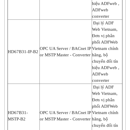
hiệu ADFweb ,
ADFweb
converter
Đại lý ADF
Web Vietnam,
Đơn vị phân
phối ADFWeb
OPC UA Server / BACnet IP
Vietnam chính
HD67B31-IP-B2
or MSTP Master - Converter
hãng, bộ
chuyển đổi tín
hiệu ADFweb ,
ADFweb
converter
Đại lý ADF
Web Vietnam,
Đơn vị phân
phối ADFWeb
HD67B31-
OPC UA Server / BACnet IP
Vietnam chính
MSTP-B2
or MSTP Master - Converter
hãng, bộ
chuyển đổi tín