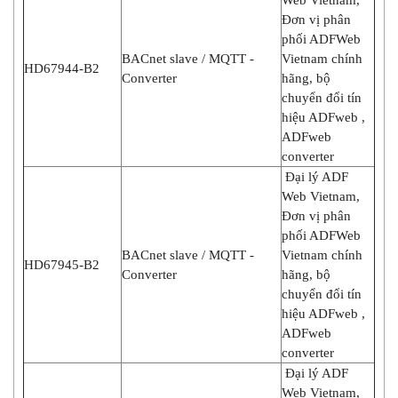
Đơn vị phân
phối ADFWeb
BACnet slave / MQTT -
Vietnam chính
HD67944-B2
Converter
hãng, bộ
chuyển đổi tín
hiệu ADFweb ,
ADFweb
converter
Đại lý ADF
Web Vietnam,
Đơn vị phân
phối ADFWeb
BACnet slave / MQTT -
Vietnam chính
HD67945-B2
Converter
hãng, bộ
chuyển đổi tín
hiệu ADFweb ,
ADFweb
converter
Đại lý ADF
Web Vietnam,