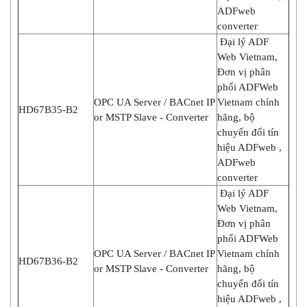
ADFweb
converter
Đại lý ADF
Web Vietnam,
Đơn vị phân
phối ADFWeb
OPC UA Server / BACnet IP
Vietnam chính
HD67B35-B2
or MSTP Slave - Converter
hãng, bộ
chuyển đổi tín
hiệu ADFweb ,
ADFweb
converter
Đại lý ADF
Web Vietnam,
Đơn vị phân
phối ADFWeb
OPC UA Server / BACnet IP
Vietnam chính
HD67B36-B2
or MSTP Slave - Converter
hãng, bộ
chuyển đổi tín
hiệu ADFweb ,