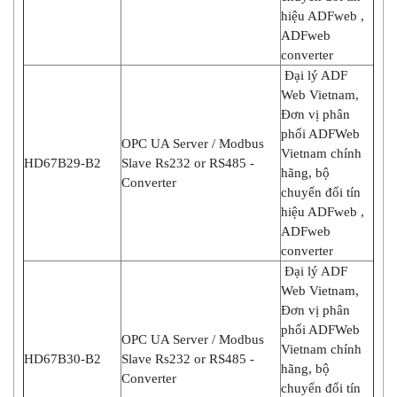
hiệu ADFweb ,
ADFweb
converter
Đại lý ADF
Web Vietnam,
Đơn vị phân
phối ADFWeb
OPC UA Server / Modbus
Vietnam chính
HD67B29-B2
Slave Rs232 or RS485 -
hãng, bộ
Converter
chuyển đổi tín
hiệu ADFweb ,
ADFweb
converter
Đại lý ADF
Web Vietnam,
Đơn vị phân
phối ADFWeb
OPC UA Server / Modbus
Vietnam chính
HD67B30-B2
Slave Rs232 or RS485 -
hãng, bộ
Converter
chuyển đổi tín