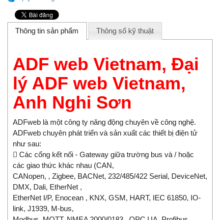
Thông tin sản phẩm
Thông số kỹ thuật
ADF web Vietnam, Đại
lý ADF web Vietnam,
Anh Nghi Sơn
ADFweb là một công ty năng động chuyên về công nghệ.
ADFweb chuyên phát triển và sản xuất các thiết bị điện tử
như sau:
 Các cổng kết nối - Gateway giữa trường bus và / hoặc
các giao thức khác nhau (CAN,
CANopen, , Zigbee, BACNet, 232/485/422 Serial, DeviceNet,
DMX, Dali, EtherNet ,
EtherNet I/P, Enocean , KNX, GSM, HART, IEC 61850, IO-
link, J1939, M-bus,
Modbus, MQTT, NMEA 2000/0183 , OPC UA, Profibus,