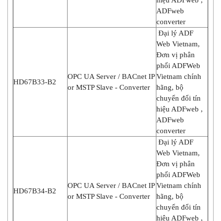
ADFweb
converter
Đại lý ADF
Web Vietnam,
Đơn vị phân
phối ADFWeb
OPC UA Server / BACnet IP
Vietnam chính
HD67B33-B2
or MSTP Slave - Converter
hãng, bộ
chuyển đổi tín
hiệu ADFweb ,
ADFweb
converter
Đại lý ADF
Web Vietnam,
Đơn vị phân
phối ADFWeb
OPC UA Server / BACnet IP
Vietnam chính
HD67B34-B2
or MSTP Slave - Converter
hãng, bộ
chuyển đổi tín
hiệu ADFweb ,