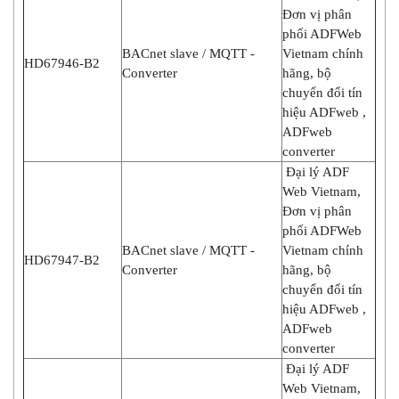
Đơn vị phân
phối ADFWeb
BACnet slave / MQTT -
Vietnam chính
HD67946-B2
Converter
hãng, bộ
chuyển đổi tín
hiệu ADFweb ,
ADFweb
converter
Đại lý ADF
Web Vietnam,
Đơn vị phân
phối ADFWeb
BACnet slave / MQTT -
Vietnam chính
HD67947-B2
Converter
hãng, bộ
chuyển đổi tín
hiệu ADFweb ,
ADFweb
converter
Đại lý ADF
Web Vietnam,