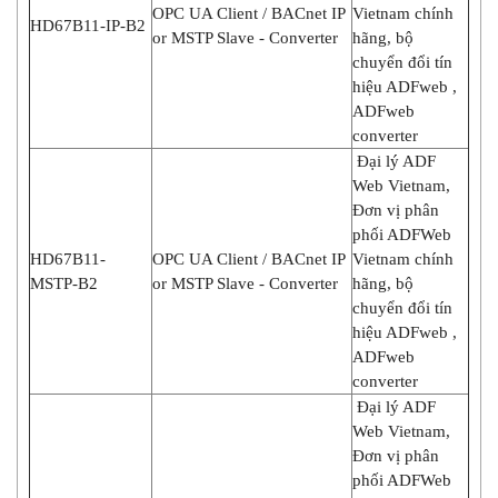
OPC UA Client / BACnet IP
Vietnam chính
HD67B11-IP-B2
or MSTP Slave - Converter
hãng, bộ
chuyển đổi tín
hiệu ADFweb ,
ADFweb
converter
Đại lý ADF
Web Vietnam,
Đơn vị phân
phối ADFWeb
HD67B11-
OPC UA Client / BACnet IP
Vietnam chính
MSTP-B2
or MSTP Slave - Converter
hãng, bộ
chuyển đổi tín
hiệu ADFweb ,
ADFweb
converter
Đại lý ADF
Web Vietnam,
Đơn vị phân
phối ADFWeb