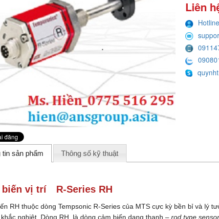
Liên h
Hotlin
suppo
09114
09080
quynht
 tin sản phẩm
Thông số kỹ thuật
biến vị trí
R-Series RH
ến RH thuộc dòng Tempsonic R-Series của MTS cực kỳ bền bỉ và lý tưởn
 khắc nghiệt. Dòng RH là dòng cảm biến dạng thanh –
rod type senso