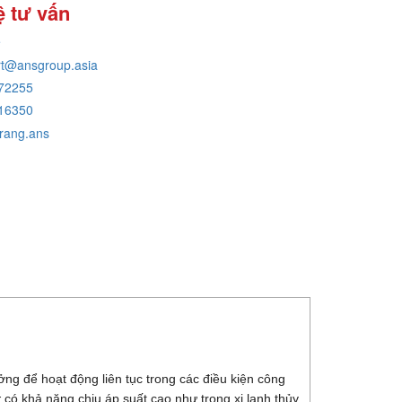
ệ tư vấn
e
rt@ansgroup.asia
72255
16350
rang.ans
g để hoạt động liên tục trong các điều kiện công
r
có khả năng chịu áp suất cao như trong xi lanh thủy