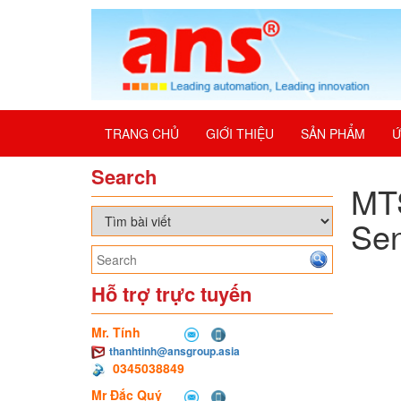
TRANG CHỦ
GIỚI THIỆU
SẢN PHẨM
Ứ
Search
MTS
Se
Hỗ trợ trực tuyến
Mr. Tính
thanhtinh@ansgroup.asia
0345038849
Mr Đắc Quý