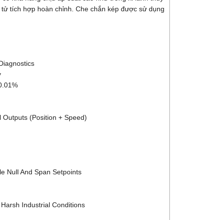
n tử tích hợp hoàn chỉnh. Che chắn kép được sử dụng
Diagnostics
y
 0.01%
l Outputs (Position + Speed)
le Null And Span Setpoints
 Harsh Industrial Conditions