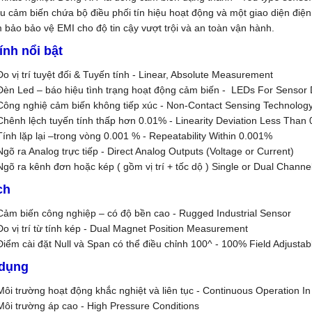
ầu cảm biến chứa bộ điều phối tín hiệu hoạt động và một giao diện điệ
 bảo bảo vệ EMI cho độ tin cậy vượt trội và an toàn vận hành.
ính nổi bật
Đo vị trí tuyệt đối & Tuyến tính - Linear, Absolute Measurement
Đèn Led – báo hiệu tình trạng hoạt động cảm biến - LEDs For Sensor 
Công nghiệ cảm biến không tiếp xúc - Non-Contact Sensing Technolog
Chênh lệch tuyến tính thấp hơn 0.01% - Linearity Deviation Less Than
Tính lặp lại –trong vòng 0.001 % - Repeatability Within 0.001%
Ngõ ra Analog trực tiếp - Direct Analog Outputs (Voltage or Current)
Ngõ ra kênh đơn hoặc kép ( gồm vị trí + tốc dộ ) Single or Dual Channe
ch
Cảm biến công nghiệp – có độ bền cao - Rugged Industrial Sensor
Đo vị trí từ tính kép - Dual Magnet Position Measurement
Điểm cài đặt Null và Span có thể điều chỉnh 100^ - 100% Field Adjustab
dụng
Môi trường hoạt động khắc nghiệt và liên tục - Continuous Operation In
Môi trường áp cao - High Pressure Conditions