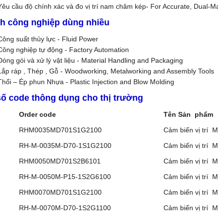
Yêu cầu độ chính xác và đo vị trí nam châm kép- For Accurate, Dual-
h công nghiệp dùng nhiều
Công suất thủy lực - Fluid Power
Công nghiệp tự động - Factory Automation
Đóng gói và xử lý vật liệu - Material Handling and Packaging
Lắp ráp , Thép , Gỗ - Woodworking, Metalworking and Assembly Tools
Thổi – Ép phun Nhựa - Plastic Injection and Blow Molding
số code thông dụng cho thị trường
Order code
Tên Sản phẩm
RHM0035MD701S1G2100
Cảm biến vị trí 
RH-M-0035M-D70-1S1G2100
Cảm biến vị trí 
RHM0050MD701S2B6101
Cảm biến vị trí 
RH-M-0050M-P15-1S2G6100
Cảm biến vị trí 
RHM0070MD701S1G2100
Cảm biến vị trí 
RH-M-0070M-D70-1S2G1100
Cảm biến vị trí 