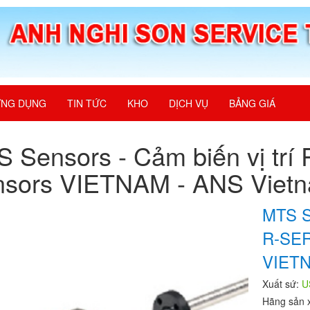
NG DỤNG
TIN TỨC
KHO
DỊCH VỤ
BẢNG GIÁ
 Sensors - Cảm biến vị trí
nsors VIETNAM - ANS Viet
MTS S
R-SE
VIETN
Xuất sứ:
U
Hãng sản 