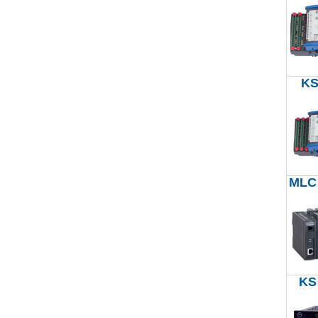
KS
MLC
KS