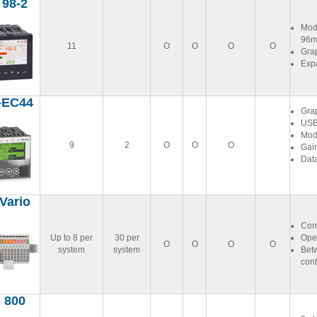
 98-2
Modu
96m
11
Ο
Ο
Ο
Ο
Grap
Exp
-EC44
Grap
USB
Mod
9
2
Ο
Ο
Ο
Gai
Data
Vario
Com
Up to 8 per
30 per
Open
Ο
Ο
Ο
Ο
system
system
Bet
cont
 800