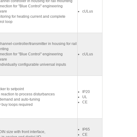
annel controller in housing for rail mounting
ection for "Blue Control" engineering
ware
cULus
toring for heating current and complete
rol loop
hannel-controller/transmitter in housing for rail
nting
ection for "Blue Control" engineering
cULus
ware
ndividually configurable universal inputs
ker to setpoint
IP20
 reaction to process disturbances
UL
demand and auto-tuning
CE
 buy loops required
IP65
DIN size with front interface,
CE