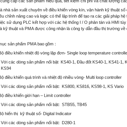
 cung cấp các sản phẩm hiệu quả, tiết kiệm chi phí và chất lượng ca
à nhà sản xuất chuyên về điều khiển vòng kín, vận hành kỹ thuật s
iều chỉnh nâng cao và logic có thể lập trình để tạo ra các giải pháp h
việc sử dụng PLC kết hợp với các hệ thống I / O phân tán và HMI tùy
à kỹ thuật và PMA được công nhận là công ty dẫn đầu thị trường về 
mục sản phẩm PMA bao gồm :
Bộ điều khiển nhiệt độ vòng lặp đơn- Single loop temperature controlle
Với các dòng sản phẩm nổi bật KS40-1, Đầu đốt KS40-1, KS41-1, 
KS94
Bộ điều khiển quá trình và nhiệt độ nhiều vòng- Multi loop controller
Với các dòng sản phẩm nổi bật: KS800, KS816, KS98-1, KS Vario
Bộ điều khiển giới hạn – Limit controller
Với các dòng sản phẩm nổi bật: STB55, TB45
Bộ hiển thị kỹ thuật số- Digital Indicator
Với các dòng sản phẩm nổi bật: D280-1