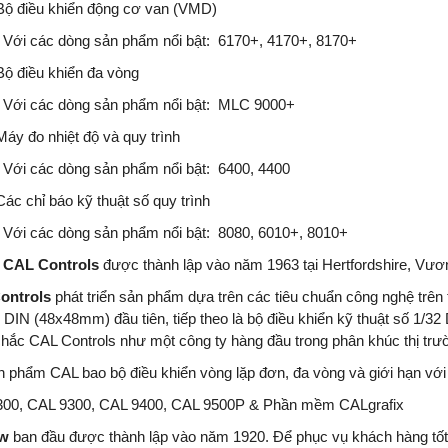
Bộ điều khiển động cơ van (VMD)
Với các dòng sản phẩm nổi bật: 6170+, 4170+, 8170+
Bộ điều khiển đa vòng
Với các dòng sản phẩm nổi bật: MLC 9000+
Máy đo nhiệt độ và quy trình
Với các dòng sản phẩm nổi bật: 6400, 4400
Các chỉ báo kỹ thuật số quy trình
Với các dòng sản phẩm nổi bật: 8080, 6010+, 8010+
CAL Controls
được thành lập vào năm 1963 tại Hertfordshire, Vươ
ontrols
phát triển sản phẩm dựa trên các tiêu chuẩn công nghệ trên t
6 DIN (48x48mm) đầu tiên, tiếp theo là bộ điều khiển kỹ thuật số 1
hắc CAL Controls như một công ty hàng đầu trong phân khúc thị tr
n phẩm CAL bao bộ điều khiển vòng lặp đơn, đa vòng và giới hạn vớ
00, CAL 9300, CAL 9400, CAL 9500P & Phần mềm CALgrafix
ow
ban đầu được thành lập vào năm 1920. Để phục vụ khách hàng tốt