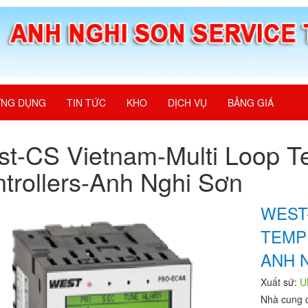
NG DỤNG
TIN TỨC
KHO
DỊCH VỤ
BẢNG GIÁ
t-CS Vietnam-Multi Loop T
trollers-Anh Nghi Sơn
WEST
TEMP
ANH 
Xuất sứ:
U
Nhà cung 