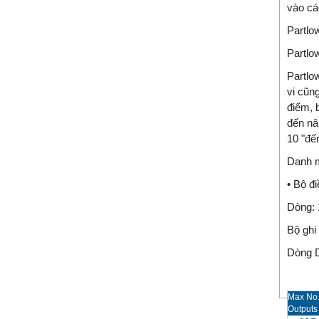
vào cá
Partlo
Partlo
Partlo
vi cũn
điểm, 
đến nâ
10 "đế
Danh m
• Bộ đi
Dòng: 
Bộ ghi
Dòng 
Max No.
Outputs