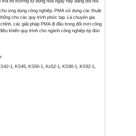
o mà thị trường tự động hóa ngày nay đang đòi hỏi.
ố cho ứng dụng công nghiệp. PMA sử dụng các thuật
ệ thống cho các quy trình phức tạp. Là chuyên gia
 chỉnh, các giải pháp PMA đi đầu trong đổi mới công
điều khiển quy trình cho ngành công nghiệp ép đùn
r
KS42-1, KS45, KS50-1, Ks52-1, KS90-1, KS92-1,