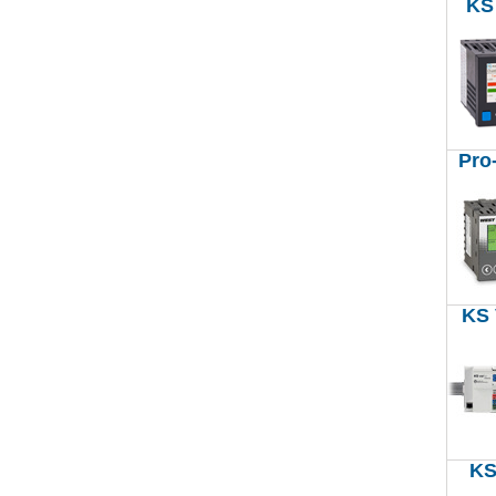
KS
Pro
KS 
KS