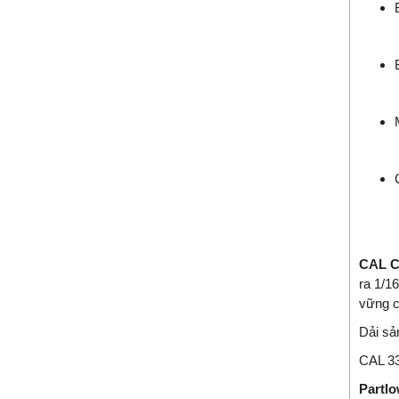
CAL C
ra 1/1
vững c
Dải sả
CAL 33
Partl