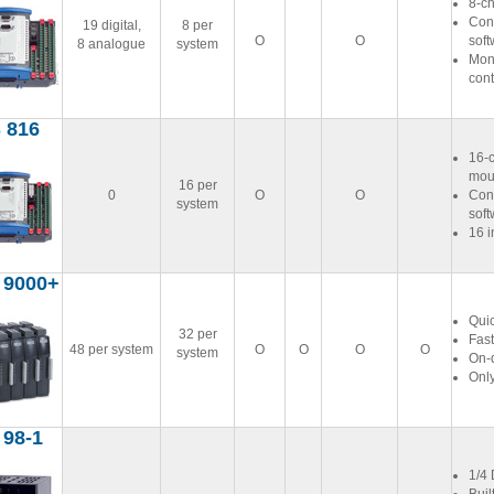
8-ch
Conn
19 digital,
8 per
Ο
Ο
soft
8 analogue
system
Moni
cont
 816
16-c
mou
16 per
0
Ο
Ο
Conn
system
soft
16 i
 9000+
Quic
32 per
Fast
48 per system
Ο
Ο
Ο
Ο
system
On-
Only
 98-1
1/4 