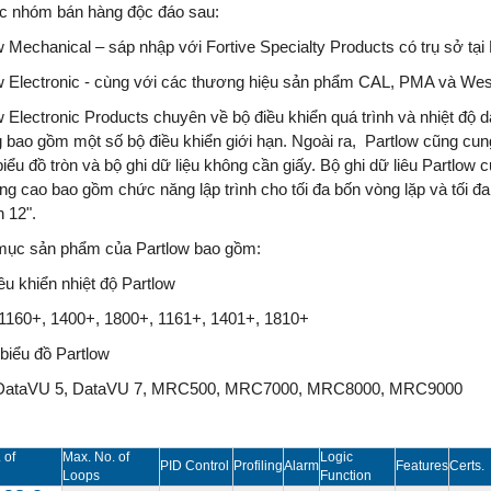
c nhóm bán hàng độc đáo sau:
w Mechanical – sáp nhập với Fortive Specialty Products có trụ sở tạ
w Electronic - cùng với các thương hiệu sản phẩm CAL, PMA và West
w Electronic Products chuyên về bộ điều khiển quá trình và nhiệt đ
g bao gồm một số bộ điều khiển giới hạn. Ngoài ra, Partlow cũng cun
biểu đồ tròn và bộ ghi dữ liệu không cần giấy. Bộ ghi dữ liêu Partlow 
ng cao bao gồm chức năng lập trình cho tối đa bốn vòng lặp và tối đ
n 12".
ục sản phẩm của Partlow bao gồm:
ều khiển nhiệt độ Partlow
1160+, 1400+, 1800+, 1161+, 1401+, 1810+
 biểu đồ Partlow
DataVU 5, DataVU 7, MRC500, MRC7000, MRC8000, MRC9000
 of
Max. No. of
Logic
PID Control
Profiling
Alarm
Features
Certs.
Loops
Function