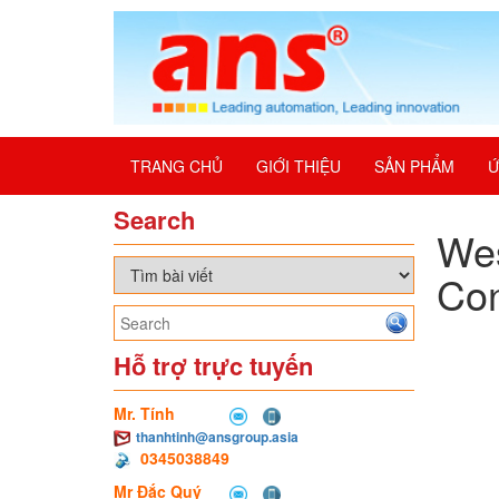
TRANG CHỦ
GIỚI THIỆU
SẢN PHẨM
Ứ
Search
Wes
Con
Hỗ trợ trực tuyến
Mr. Tính
thanhtinh@ansgroup.asia
0345038849
Mr Đắc Quý