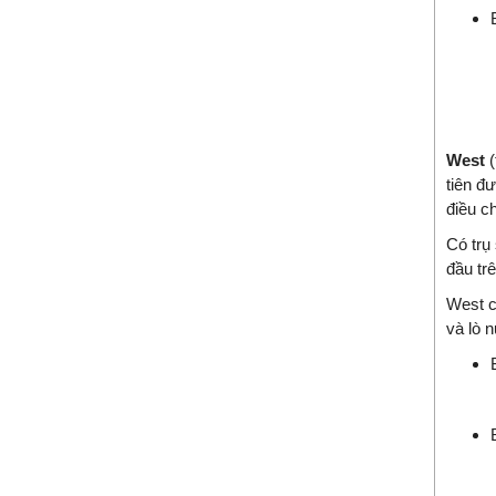
West
(
tiên đư
điều ch
Có trụ
đầu trê
West c
và lò 