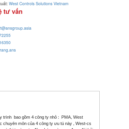
xuất:
West Controls Solutions Vietnam
ệ tư vấn
e
rt@ansgroup.asia
72255
16350
rang.ans
quy trình bao gồm 4 công ty nhỏ : PMA, West
hức chuyên môn của 4 công ty ưu tú này , West-cs