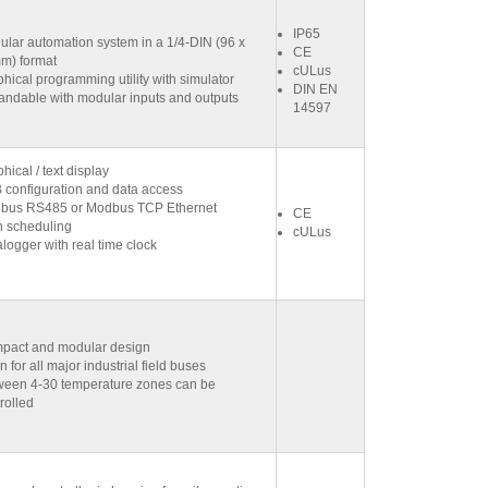
IP65
lar automation system in a 1/4-DIN (96 x
CE
m) format
cULus
hical programming utility with simulator
DIN EN
andable with modular inputs and outputs
14597
hical / text display
 configuration and data access
bus RS485 or Modbus TCP Ethernet
CE
n scheduling
cULus
logger with real time clock
pact and modular design
 for all major industrial field buses
ween 4-30 temperature zones can be
rolled